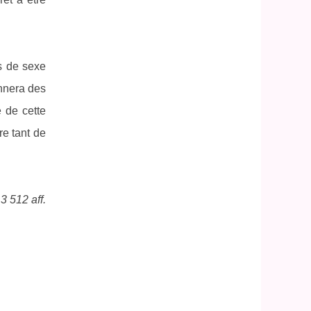
s de sexe
onnera des
e de cette
re tant de
3 512 aff.