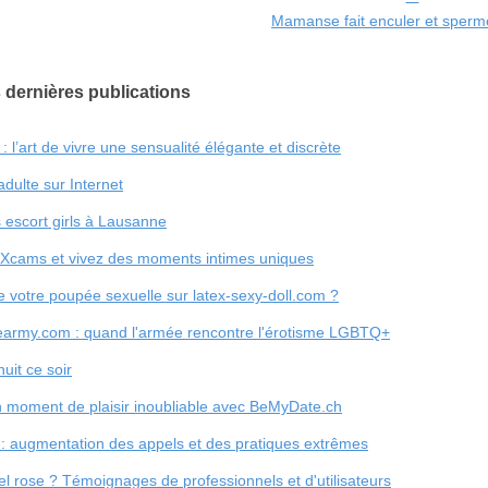
Mamanse fait enculer et sperm
 dernières publications
 l’art de vivre une sensualité élégante et discrète
adulte sur Internet
s escort girls à Lausanne
 Xcams et vivez des moments intimes uniques
de votre poupée sexuelle sur latex-sexy-doll.com ?
xearmy.com : quand l'armée rencontre l'érotisme LGBTQ+
uit ce soir
un moment de plaisir inoubliable avec BeMyDate.ch
re : augmentation des appels et des pratiques extrêmes
 rose ? Témoignages de professionnels et d'utilisateurs