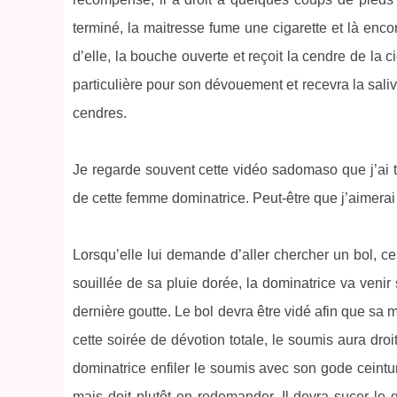
terminé, la maitresse fume une cigarette et là encore
d’elle, la bouche ouverte et reçoit la cendre de la 
particulière pour son dévouement et recevra la sali
cendres.
Je regarde souvent cette vidéo sadomaso que j’ai t
de cette femme dominatrice. Peut-être que j’aimerai 
Lorsqu’elle lui demande d’aller chercher un bol, c
souillée de sa pluie dorée, la dominatrice va venir
dernière goutte. Le bol devra être vidé afin que sa
cette soirée de dévotion totale, le soumis aura dr
dominatrice enfiler le soumis avec son gode ceintur
mais doit plutôt en redemander. Il devra sucer le g