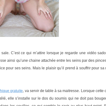
é sale. C’est ce qui m’attire lorsque je regarde une vidéo sad
isse ainsi qu’une chaine attachée entre les seins par des pinces
 pour ses seins. Mais le plaisir qu’il prend à souffrir pour sa
hique gratuite
, va servir de table à sa maitresse. Lorsque cette 
télé, elle s’installe sur le dos du soumis qui ne doit pas bou
dans les couilles, ce qui semble le ravir au plus haut point. 