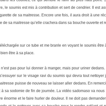
, le soumis est mis à contribution et sert de cendrier. Il est as
cigarette de sa maitresse. Encore une fois, il aura droit à une 
ve de sa maitresse qu’elle crachera dans sa bouche ouverte et 
éléchargée sur ce tube et me branle en voyant le soumis être 
bien être à sa place.
e n’est pas pour lui donner à manger, mais pour uriner dedans.
 s’essuyer sur le visage ravi du soumis qui devra tout nettoyer 
 maitresse puisse de nouveau se laisser aller dedans. En remer
oit à sa sodomie de fin de journée. La vidéo sadomaso va nous
e énorme et le faire hurler de douleur. Il ne doit pas demander 
ode et le nettoyer avec sa bouche pour le rendre rutilant et p