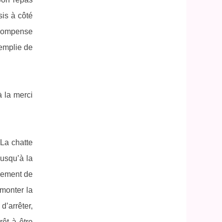
sis à côté
récompense
remplie de
à la merci
 La chatte
jusqu’à la
ciement de
 monter la
d’arrêter,
rêt à être