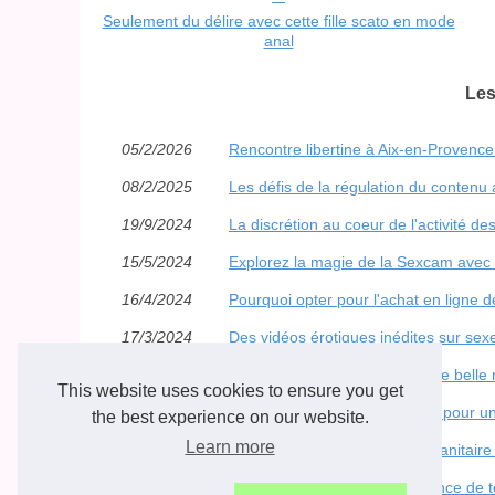
Seulement du délire avec cette fille scato en mode
anal
Les
05/2/2026
Rencontre libertine à Aix-en-Provence :
08/2/2025
Les défis de la régulation du contenu 
19/9/2024
La discrétion au coeur de l'activité de
15/5/2024
Explorez la magie de la Sexcam avec
16/4/2024
Pourquoi opter pour l'achat en ligne 
17/3/2024
Des vidéos érotiques inédites sur se
24/1/2024
Mets-toi à l’aise et passons une belle n
This website uses cookies to ensure you get
23/10/2023
Trouvez votre partenaire idéal pour 
the best experience on our website.
Learn more
18/6/2023
Le téléphone rose et la crise sanitai
11/6/2023
Comment se déroule une séance de tel