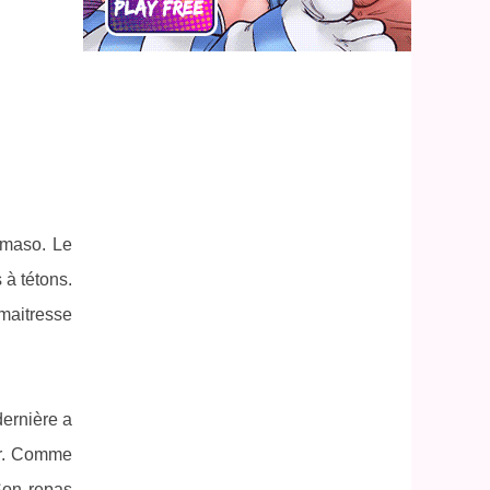
omaso. Le
 à tétons.
 maitresse
dernière a
ger. Comme
Son repas