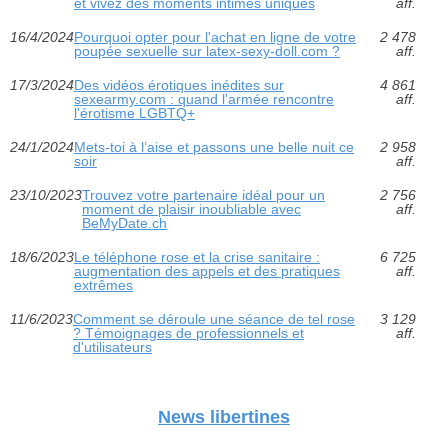
et vivez des moments intimes uniques
aff.
16/4/2024
Pourquoi opter pour l'achat en ligne de votre
2 478
poupée sexuelle sur latex-sexy-doll.com ?
aff.
17/3/2024
Des vidéos érotiques inédites sur
4 861
sexearmy.com : quand l'armée rencontre
aff.
l'érotisme LGBTQ+
24/1/2024
Mets-toi à l’aise et passons une belle nuit ce
2 958
soir
aff.
23/10/2023
Trouvez votre partenaire idéal pour un
2 756
moment de plaisir inoubliable avec
aff.
BeMyDate.ch
18/6/2023
Le téléphone rose et la crise sanitaire :
6 725
augmentation des appels et des pratiques
aff.
extrêmes
11/6/2023
Comment se déroule une séance de tel rose
3 129
? Témoignages de professionnels et
aff.
d'utilisateurs
News libertines