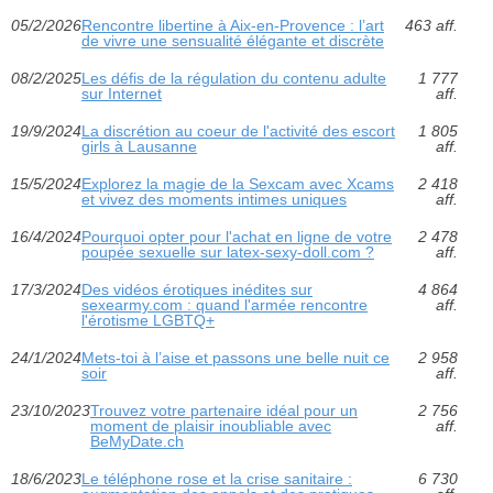
05/2/2026
Rencontre libertine à Aix-en-Provence : l’art
463 aff.
de vivre une sensualité élégante et discrète
08/2/2025
Les défis de la régulation du contenu adulte
1 777
sur Internet
aff.
19/9/2024
La discrétion au coeur de l'activité des escort
1 805
girls à Lausanne
aff.
15/5/2024
Explorez la magie de la Sexcam avec Xcams
2 418
et vivez des moments intimes uniques
aff.
16/4/2024
Pourquoi opter pour l'achat en ligne de votre
2 478
poupée sexuelle sur latex-sexy-doll.com ?
aff.
17/3/2024
Des vidéos érotiques inédites sur
4 864
sexearmy.com : quand l'armée rencontre
aff.
l'érotisme LGBTQ+
24/1/2024
Mets-toi à l’aise et passons une belle nuit ce
2 958
soir
aff.
23/10/2023
Trouvez votre partenaire idéal pour un
2 756
moment de plaisir inoubliable avec
aff.
BeMyDate.ch
18/6/2023
Le téléphone rose et la crise sanitaire :
6 730