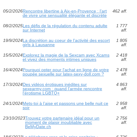
05/2/2026
Rencontre libertine à Aix-en-Provence : l’art
462 aff.
de vivre une sensualité élégante et discrète
08/2/2025
Les défis de la régulation du contenu adulte
1 777
sur Internet
aff.
19/9/2024
La discrétion au coeur de l'activité des escort
1 805
girls à Lausanne
aff.
15/5/2024
Explorez la magie de la Sexcam avec Xcams
2 418
et vivez des moments intimes uniques
aff.
16/4/2024
Pourquoi opter pour l'achat en ligne de votre
2 478
poupée sexuelle sur latex-sexy-doll.com ?
aff.
17/3/2024
Des vidéos érotiques inédites sur
4 863
sexearmy.com : quand l'armée rencontre
aff.
l'érotisme LGBTQ+
24/1/2024
Mets-toi à l’aise et passons une belle nuit ce
2 958
soir
aff.
23/10/2023
Trouvez votre partenaire idéal pour un
2 756
moment de plaisir inoubliable avec
aff.
BeMyDate.ch