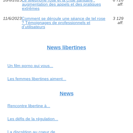
18/6/2023
Le téléphone rose et la crise sanitaire :
6 726
augmentation des appels et des pratiques
aff.
extrêmes
11/6/2023
Comment se déroule une séance de tel rose
3 129
? Témoignages de professionnels et
aff.
d'utilisateurs
News libertines
Un film porno qui vous...
Les femmes libertines aiment...
News
Rencontre libertine à...
Les défis de la régulation...
La discrétion au coeur de...