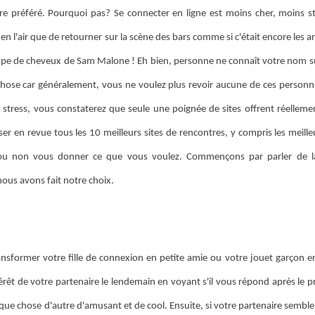
ntre préféré. Pourquoi pas? Se connecter en ligne est moins cher, moins st
 l'air que de retourner sur la scène des bars comme si c'était encore les 
oupe de cheveux de Sam Malone ! Eh bien, personne ne connaît votre nom s
ose car généralement, vous ne voulez plus revoir aucune de ces personne
stress, vous constaterez que seule une poignée de sites offrent réellement
r en revue tous les 10 meilleurs sites de rencontres, y compris les meille
nt ou non vous donner ce que vous voulez. Commençons par parler de l
nous avons fait notre choix.
nsformer votre fille de connexion en petite amie ou votre jouet garçon en
térêt de votre partenaire le lendemain en voyant s'il vous répond après le
elque chose d'autre d'amusant et de cool. Ensuite, si votre partenaire semble