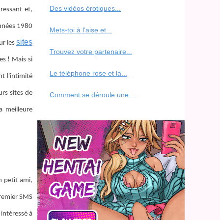
Des vidéos érotiques...
ressant et,
années 1980
Mets-toi à l’aise et...
sites
ur les
Trouvez votre partenaire...
s ! Mais si
Le téléphone rose et la...
 l'intimité
urs sites de
Comment se déroule une...
a meilleure
 petit ami,
 premier SMS
 intéressé à