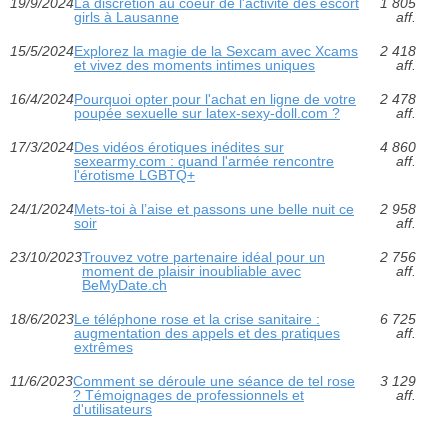
19/9/2024
La discrétion au coeur de l'activité des escort
1 805
girls à Lausanne
aff.
15/5/2024
Explorez la magie de la Sexcam avec Xcams
2 418
et vivez des moments intimes uniques
aff.
16/4/2024
Pourquoi opter pour l'achat en ligne de votre
2 478
poupée sexuelle sur latex-sexy-doll.com ?
aff.
17/3/2024
Des vidéos érotiques inédites sur
4 860
sexearmy.com : quand l'armée rencontre
aff.
l'érotisme LGBTQ+
24/1/2024
Mets-toi à l’aise et passons une belle nuit ce
2 958
soir
aff.
23/10/2023
Trouvez votre partenaire idéal pour un
2 756
moment de plaisir inoubliable avec
aff.
BeMyDate.ch
18/6/2023
Le téléphone rose et la crise sanitaire :
6 725
augmentation des appels et des pratiques
aff.
extrêmes
11/6/2023
Comment se déroule une séance de tel rose
3 129
? Témoignages de professionnels et
aff.
d'utilisateurs