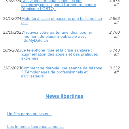
17/3/2024
Des vidéos érotiques inédites sur
4 873
sexearmy.com : quand l'armée rencontre
aff.
l'érotisme LGBTQ+
24/1/2024
Mets-toi à l’aise et passons une belle nuit ce
2 963
soir
aff.
23/10/2023
Trouvez votre partenaire idéal pour un
2 760
moment de plaisir inoubliable avec
aff.
BeMyDate.ch
18/6/2023
Le téléphone rose et la crise sanitaire :
6 743
augmentation des appels et des pratiques
aff.
extrêmes
11/6/2023
Comment se déroule une séance de tel rose
3 132
? Témoignages de professionnels et
aff.
d'utilisateurs
News libertines
Un film porno qui vous...
Les femmes libertines aiment...