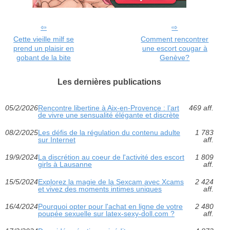
Cette vieille milf se
Comment rencontrer
prend un plaisir en
une escort cougar à
gobant de la bite
Genève?
Les dernières publications
05/2/2026
Rencontre libertine à Aix-en-Provence : l’art
469 aff.
de vivre une sensualité élégante et discrète
08/2/2025
Les défis de la régulation du contenu adulte
1 783
sur Internet
aff.
19/9/2024
La discrétion au coeur de l'activité des escort
1 809
girls à Lausanne
aff.
15/5/2024
Explorez la magie de la Sexcam avec Xcams
2 424
et vivez des moments intimes uniques
aff.
16/4/2024
Pourquoi opter pour l'achat en ligne de votre
2 480
poupée sexuelle sur latex-sexy-doll.com ?
aff.